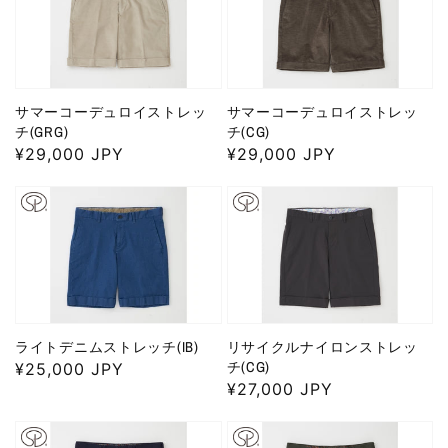
サマーコーデュロイストレッ
サマーコーデュロイストレッ
チ(GRG)
チ(CG)
通
¥29,000 JPY
通
¥29,000 JPY
常
常
価
価
格
格
ライトデニムストレッチ(IB)
リサイクルナイロンストレッ
チ(CG)
通
¥25,000 JPY
通
¥27,000 JPY
常
常
価
価
格