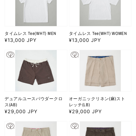
タイムレス Tee(WHT) MEN
タイムレス Tee(WHT) WOMEN
通
¥13,000 JPY
通
¥13,000 JPY
常
常
価
価
格
格
デュアルユースパウダークロ
オーガニックリネン(麻)スト
ス(AB)
レッチ(LB)
通
¥29,000 JPY
通
¥29,000 JPY
常
常
価
価
格
格