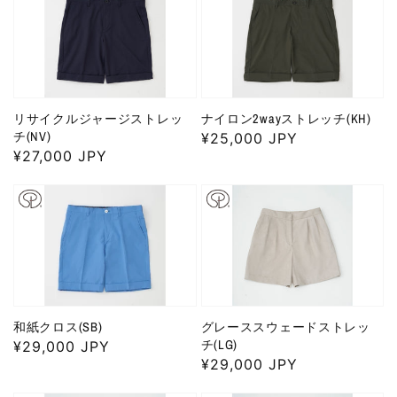
格
リサイクルジャージストレッ
ナイロン2wayストレッチ(KH)
チ(NV)
通
¥25,000 JPY
通
¥27,000 JPY
常
常
価
価
格
格
和紙クロス(SB)
グレーススウェードストレッ
チ(LG)
通
¥29,000 JPY
通
¥29,000 JPY
常
常
価