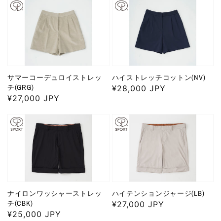
価
格
格
サマーコーデュロイストレッ
ハイストレッチコットン(NV)
チ(GRG)
通
¥28,000 JPY
通
¥27,000 JPY
常
常
価
価
格
格
ナイロンワッシャーストレッ
ハイテンションジャージ(LB)
チ(CBK)
通
¥27,000 JPY
通
¥25,000 JPY
常