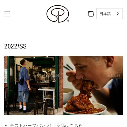
コンテ
ンツに
カ
進む
ー
日本語
ト
2022/SS
テストハーフパンツ1（商品は
こちら
）